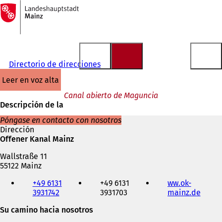
A
la
Saltar al contenido
página
de
inicio
Directorio de direcciones
leer en voz alta
Canal abierto de Maguncia
Descripción de la
Póngase en contacto con nosotros
Dirección
Offener Kanal Mainz
Wallstraße 11
55122 Mainz
Teléfono,
+49 6131
+49 6131
ww.ok-
fax
3931742
3931703
mainz.de
(
y
S
dirección
Su camino hacia nosotros
e
de
a