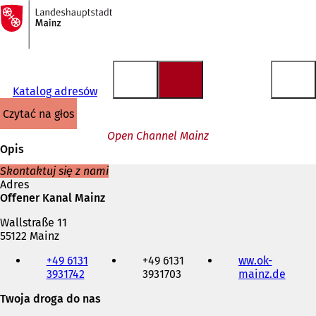
Do
strony
Przejdź do treści
głównej
Katalog adresów
czytać na głos
Open Channel Mainz
Opis
Skontaktuj się z nami
Adres
Offener Kanal Mainz
Wallstraße 11
55122 Mainz
Telefon,
+49 6131
+49 6131
ww.ok-
faks
3931742
3931703
mainz.de
(
i
O
adres
Twoja droga do nas
t
e-
w