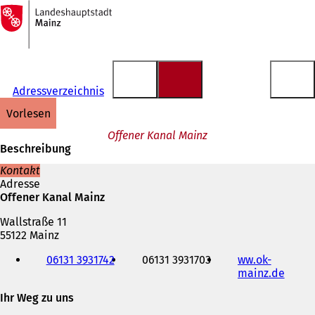
Zur
Startseite
Inhalt anspringen
Adressverzeichnis
vorlesen
Offener Kanal Mainz
Beschreibung
Kontakt
Adresse
Offener Kanal Mainz
Wallstraße 11
55122 Mainz
Telefon,
06131 3931742
06131 3931703
ww.ok-
Fax
mainz.de
(
und
Ö
E-
Ihr Weg zu uns
f
Mail-
f