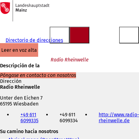
A
la
Saltar al contenido
página
de
inicio
Directorio de direcciones
leer en voz alta
Radio Rheinwelle
Descripción de la
Póngase en contacto con nosotros
Dirección
Radio Rheinwelle
Unter den Eichen 7
65195 Wiesbaden
Teléfono,
+49 611
+49 611
http://www.radio-
fax
6099335
6099334
rheinwelle.de
(
y
S
dirección
Su camino hacia nosotros
e
de
a