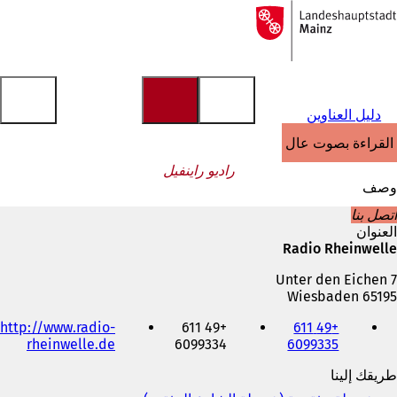
إلى
الصفحة
الانتقال إلى المحتوى
الرئيسية
دليل العناوين
القراءة بصوت عالٍ
راديو راينفيل
وصف
اتصل بنا
العنوان
Radio Rheinwelle
Unter den Eichen 7
65195 Wiesbaden
الهاتف
http://www.radio-
+49 611
+49 611
والفاكس
(
rheinwelle.de
6099334
6099335
وعنوان
ي
البريد
طريقك إلينا
ف
الإلكتروني
ت