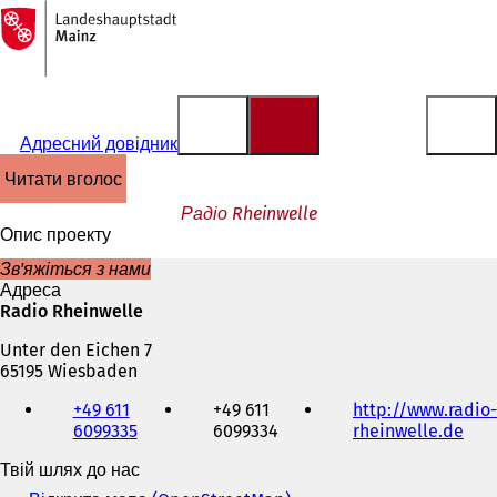
На
головну
Перейти до змісту
сторінку
Адресний довідник
читати вголос
Радіо Rheinwelle
Опис проекту
Зв'яжіться з нами
Адреса
Radio Rheinwelle
Unter den Eichen 7
65195 Wiesbaden
Телефон,
+49 611
+49 611
http://www.radio-
факс
6099335
6099334
rheinwelle.de
(
та
В
адреса
Твій шлях до нас
і
електронної
д