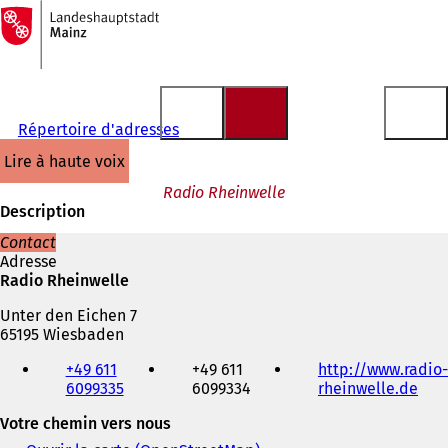
Vers
la
Accéder au contenu
page
d'accueil
Répertoire d'adresses
lire à haute voix
Radio Rheinwelle
Description
Contact
Adresse
Radio Rheinwelle
Unter den Eichen 7
65195 Wiesbaden
Téléphone,
+49 611
+49 611
http://www.radio-
fax
6099335
6099334
rheinwelle.de
(
et
S
adresse
Votre chemin vers nous
'
électronique
o