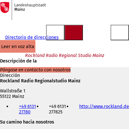
A
la
Saltar al contenido
página
de
inicio
Directorio de direcciones
leer en voz alta
Rockland Radio Regional Studio Mainz
Descripción de la
Póngase en contacto con nosotros
Dirección
Rockland Radio Regionalstudio Mainz
Wallstraße 1
55122 Mainz
Teléfono,
+49 6131
+49 6131
http://www.rockland.de
fax
27780
277825
y
dirección
Su camino hacia nosotros
de