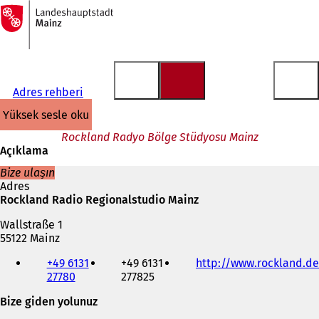
Ana
sayfaya
İçeriğe atla
Adres rehberi
yüksek sesle oku
Rockland Radyo Bölge Stüdyosu Mainz
Açıklama
Bize ulaşın
Adres
Rockland Radio Regionalstudio Mainz
Wallstraße 1
55122 Mainz
Telefon,
+49 6131
+49 6131
http://www.rockland.de
faks
27780
277825
ve
e-
Bize giden yolunuz
posta