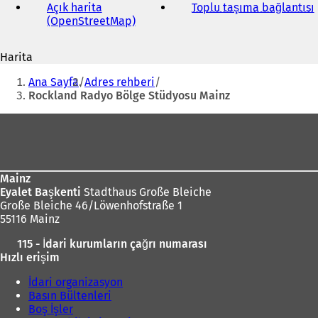
adresi
Açık harita
Toplu taşıma bağlantısı
(
(OpenStreetMap)
(
Y
e
Harita
n
i
Buradasınız:
i
Ana Sayfa
Adres rehberi
b
i
Rockland Radyo Bölge Stüdyosu Mainz
i
r
Ayak
s
bölgesi
e
k
m
Mainz
e
Eyalet Başkenti
Stadthaus Große Bleiche
d
Große Bleiche 46/Löwenhofstraße 1
e
55116 Mainz
a
ç
ı
115 - İdari kurumların çağrı numarası
ı
l
Hızlı erişim
l
ı
ı
İdari organizasyon
r
)
Basın Bültenleri
)
Boş İşler