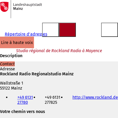
Vers
la
Accéder au contenu
page
d'accueil
Répertoire d'adresses
lire à haute voix
Studio régional de Rockland Radio à Mayence
Description
Contact
Adresse
Rockland Radio Regionalstudio Mainz
Wallstraße 1
55122 Mainz
Téléphone,
+49 6131
+49 6131
http://www.rockland.de
fax
27780
277825
et
adresse
Votre chemin vers nous
électronique