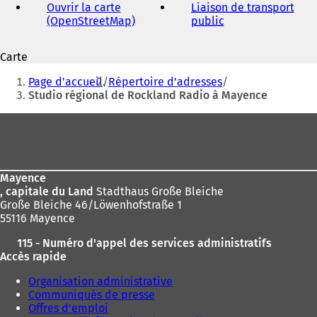
Ouvrir la carte
Liaison de transport
(OpenStreetMap)
(
public
(
S
S
'
'
Carte
o
o
Vous
u
u
Page d'accueil
Répertoire d'adresses
v
v
êtes
Studio régional de Rockland Radio à Mayence
r
r
ici
e
e
Pied
d
d
:
de
a
a
n
n
page
s
s
Mayence
u
u
, capitale du Land
Stadthaus Große Bleiche
n
n
Große Bleiche 46/Löwenhofstraße 1
n
n
55116 Mayence
o
o
u
u
115 - Numéro d'appel des services administratifs
v
v
Accès rapide
e
e
l
l
Organisation administrative
o
o
Communiqués de presse
n
n
Offres d'emploi
g
g