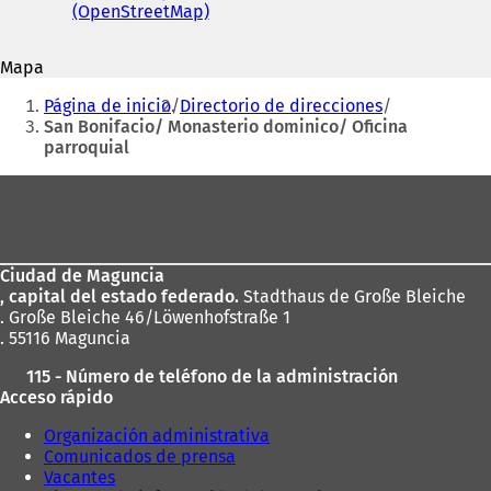
correo
(OpenStreetMap)
(
S
r
electrónico
S
e
e
e
a
e
Mapa
a
b
n
Estás
b
r
u
Página de inicio
Directorio de direcciones
r
e
aquí:
n
San Bonifacio/ Monasterio dominico/ Oficina
e
e
a
parroquial
e
n
n
n
u
u
Zona
u
n
e
de
n
a
v
a
n
los
a
n
u
p
Ciudad de Maguncia
pies
u
e
e
, capital del estado federado.
Stadthaus de Große Bleiche
e
v
s
. Große Bleiche 46/Löwenhofstraße 1
v
a
t
. 55116 Maguncia
a
p
a
p
e
ñ
115 - Número de teléfono de la administración
e
s
a
Acceso rápido
s
t
)
t
a
Organización administrativa
a
ñ
Comunicados de prensa
ñ
a
Vacantes
a
)