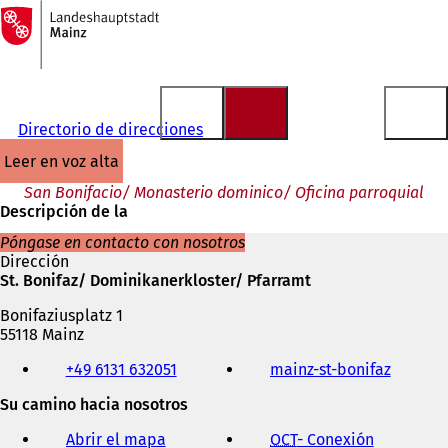
A
la
Saltar al contenido
página
de
inicio
Directorio de direcciones
leer en voz alta
San Bonifacio/ Monasterio dominico/ Oficina parroquial
Descripción de la
Póngase en contacto con nosotros
Dirección
St. Bonifaz/ Dominikanerkloster/ Pfarramt
Bonifaziusplatz 1
55118 Mainz
Teléfono,
+49 6131 632051
mainz-st-bonifaz
(
fax
S
y
Su camino hacia nosotros
e
dirección
a
de
Abrir el mapa
OCT
- Conexión
(
b