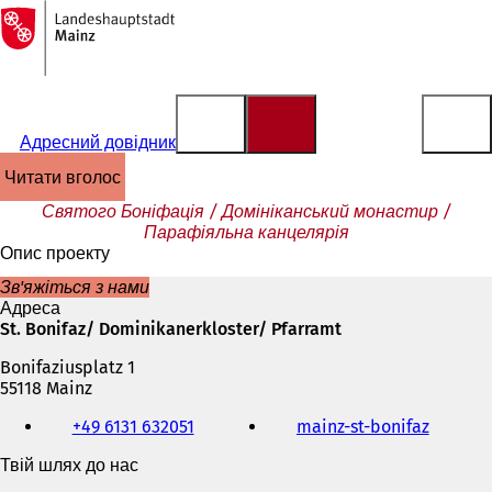
На
головну
Перейти до змісту
сторінку
Адресний довідник
читати вголос
Святого Боніфація / Домініканський монастир /
Парафіяльна канцелярія
Опис проекту
Зв'яжіться з нами
Адреса
St. Bonifaz/ Dominikanerkloster/ Pfarramt
Bonifaziusplatz 1
55118 Mainz
Телефон,
+49 6131 632051
mainz-st-bonifaz
(
факс
В
та
Твій шлях до нас
і
адреса
д