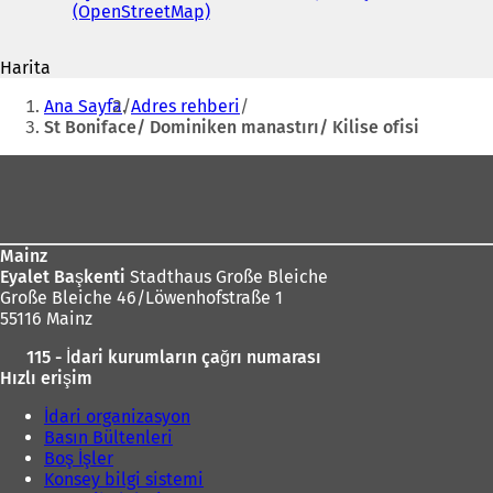
adresi
(OpenStreetMap)
(
b
Y
i
e
r
Harita
n
i
s
Buradasınız:
i
e
Ana Sayfa
Adres rehberi
b
i
k
St Boniface/ Dominiken manastırı/ Kilise ofisi
i
m
r
e
Ayak
s
d
bölgesi
e
e
k
a
m
ç
Mainz
e
ı
Eyalet Başkenti
Stadthaus Große Bleiche
d
l
Große Bleiche 46/Löwenhofstraße 1
e
ı
55116 Mainz
a
r
ç
ı
)
115 - İdari kurumların çağrı numarası
ı
l
Hızlı erişim
l
ı
ı
İdari organizasyon
r
)
Basın Bültenleri
)
Boş İşler
Konsey bilgi sistemi