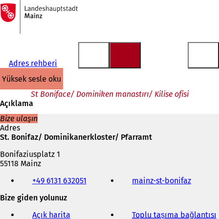
Ana
sayfaya
İçeriğe atla
Adres rehberi
yüksek sesle oku
St Boniface/ Dominiken manastırı/ Kilise ofisi
Açıklama
Bize ulaşın
Adres
St. Bonifaz/ Dominikanerkloster/ Pfarramt
Bonifaziusplatz 1
55118 Mainz
Telefon,
+49 6131 632051
mainz-st-bonifaz
(
faks
Y
ve
Bize giden yolunuz
e
e-
n
posta
Açık harita
Toplu taşıma bağlantısı
(
i