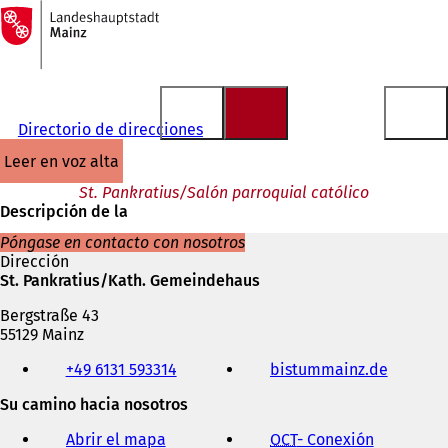
A
la
Saltar al contenido
página
de
inicio
Directorio de direcciones
leer en voz alta
St. Pankratius/Salón parroquial católico
Descripción de la
Póngase en contacto con nosotros
Dirección
St. Pankratius/Kath. Gemeindehaus
Bergstraße 43
55129 Mainz
Teléfono,
+49 6131 593314
bistummainz.de
(
fax
S
y
Su camino hacia nosotros
e
dirección
a
de
Abrir el mapa
OCT
- Conexión
(
b