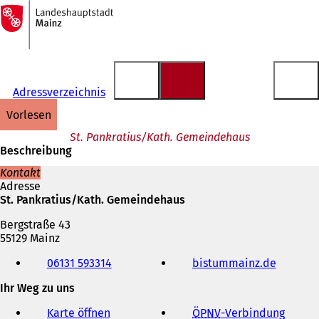
Zur
Startseite
Inhalt anspringen
Adressverzeichnis
vorlesen
St. Pankratius/Kath. Gemeindehaus
Beschreibung
Kontakt
Adresse
St. Pankratius/Kath. Gemeindehaus
Bergstraße 43
55129 Mainz
Telefon,
06131 593314
bistummainz.de
(
Fax
Ö
und
Ihr Weg zu uns
f
E-
f
Mail-
Karte öffnen
ÖPNV
-Verbindung
(
n