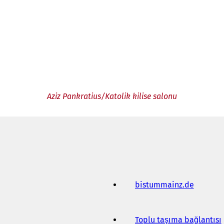
Aziz Pankratius/Katolik kilise salonu
bistummainz.de
(
Y
e
n
Toplu taşıma bağlantısı
(
i