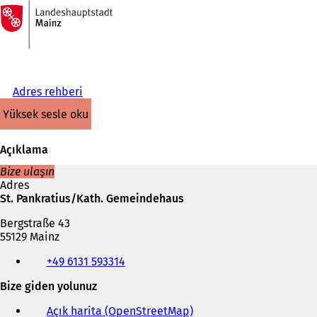
Ana
sayfaya
İçeriğe atla
Adres rehberi
yüksek sesle oku
Açıklama
Bize ulaşın
Adres
St. Pankratius/Kath. Gemeindehaus
Bergstraße 43
55129 Mainz
Telefon,
+49 6131 593314
faks
ve
Bize giden yolunuz
e-
posta
Açık harita (OpenStreetMap)
(