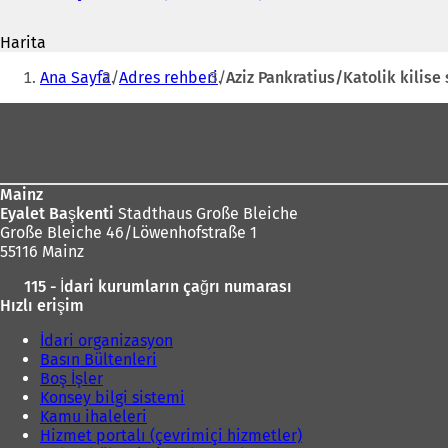
adresi
Y
e
Harita
n
Buradasınız:
i
Ana Sayfa
Adres rehberi
Aziz Pankratius/Katolik kilise
b
i
Ayak
r
bölgesi
s
e
k
Mainz
m
Eyalet Başkenti
Stadthaus Große Bleiche
e
Große Bleiche 46/Löwenhofstraße 1
d
55116 Mainz
e
a
115 - İdari kurumların çağrı numarası
ç
Hızlı erişim
ı
l
İdari organizasyon
ı
Basın Bültenleri
r
Boş İşler
)
Konsey bilgi sistemi
Kamu ihaleleri
Hizmet portalı (çevrimiçi hizmetler)