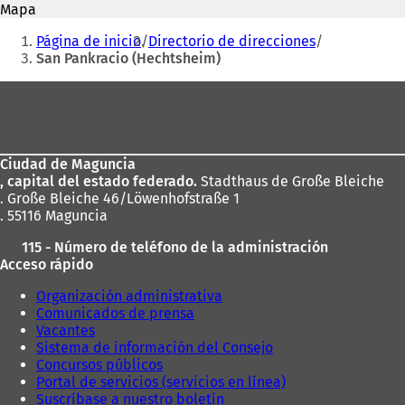
Mapa
a
b
Estás
b
r
Página de inicio
Directorio de direcciones
r
e
aquí:
San Pankracio (Hechtsheim)
e
e
e
n
Zona
n
u
de
u
n
n
a
los
a
n
Ciudad de Maguncia
pies
n
u
, capital del estado federado.
Stadthaus de Große Bleiche
u
e
. Große Bleiche 46/Löwenhofstraße 1
e
v
. 55116 Maguncia
v
a
a
p
115 - Número de teléfono de la administración
p
e
Acceso rápido
e
s
s
t
Organización administrativa
t
a
Comunicados de prensa
a
ñ
Vacantes
ñ
a
Sistema de información del Consejo
a
)
Concursos públicos
)
Portal de servicios (servicios en línea)
Suscríbase a nuestro boletín