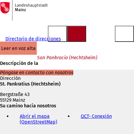
A
la
Saltar al contenido
página
de
inicio
Directorio de direcciones
leer en voz alta
San Pankracio (Hechtsheim)
Descripción de la
Póngase en contacto con nosotros
Dirección
St. Pankratius (Hechtsheim)
Bergstraße 43
55129 Mainz
Su camino hacia nosotros
Abrir el mapa
OCT
- Conexión
(
(OpenStreetMap)
(
S
S
e
e
a