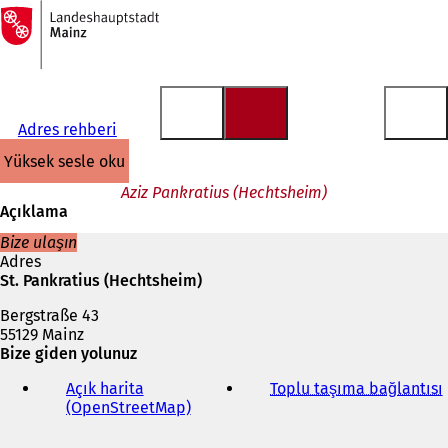
Ana
sayfaya
İçeriğe atla
Adres rehberi
yüksek sesle oku
Aziz Pankratius (Hechtsheim)
Açıklama
Bize ulaşın
Adres
St. Pankratius (Hechtsheim)
Bergstraße 43
55129 Mainz
Bize giden yolunuz
Açık harita
Toplu taşıma bağlantısı
(
(OpenStreetMap)
(
Y
e