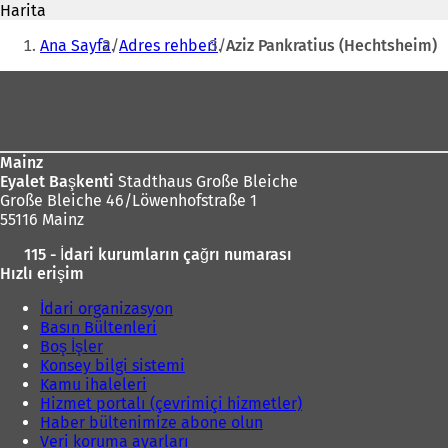
Harita
n
i
Buradasınız:
i
Ana Sayfa
Adres rehberi
Aziz Pankratius (Hechtsheim)
b
i
i
Ayak
r
bölgesi
s
e
k
Mainz
m
Eyalet Başkenti
Stadthaus Große Bleiche
e
Große Bleiche 46/Löwenhofstraße 1
d
55116 Mainz
e
a
115 - İdari kurumların çağrı numarası
ç
ı
Hızlı erişim
ı
l
l
ı
İdari organizasyon
ı
Basın Bültenleri
r
)
Boş İşler
)
Konsey bilgi sistemi
Kamu ihaleleri
Hizmet portalı (çevrimiçi hizmetler)
Haber bültenimize abone olun
Veri koruma ayarları