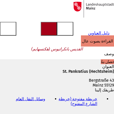
إلى
الصفحة
الانتقال إلى المحتوى
الرئيسية
دليل العناوين
القراءة بصوت عالٍ
القديس بانكراتيوس (هكتسهايم)
وصف
اتصل بنا
العنوان
St. Pankratius (Hechtsheim)
Bergstraße 43
55129 Mainz
طريقك إلينا
خريطة مفتوحة (خريطة
وسائل النقل العام
(
الشارع المفتوح)
(
ي
ي
ف
ف
ت