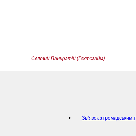
Святий Панкратій (Гехтсгайм)
Зв'язок з громадським 