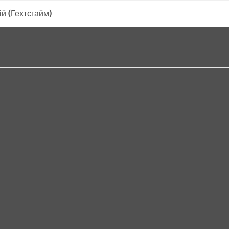
й (Гехтсгайм)