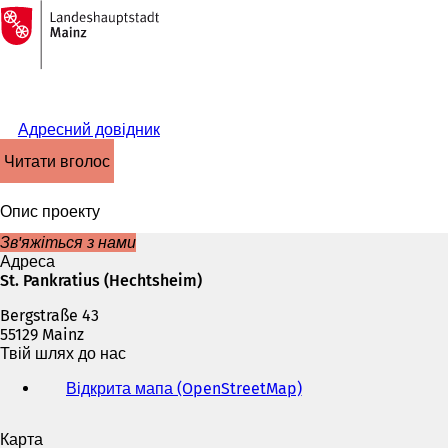
На
головну
Перейти до змісту
сторінку
Адресний довідник
читати вголос
Опис проекту
Зв'яжіться з нами
Адреса
St. Pankratius (Hechtsheim)
Bergstraße 43
55129 Mainz
Твій шлях до нас
Відкрита мапа (OpenStreetMap)
(
В
і
Карта
д