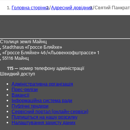
Ти
к
Головна сторінка
Адресний довідник
Святий Панкраті
р
тут:
и
Зона
в
для
а
є
ніг
т
Столиця землі Майнц
ь
,
Stadthaus «Гроссе Бляйхе»
с
, «Гроссе Бляйхе» 46/«Льовенхофштрассе» 1
я
, 55116 Майнц
в
н
115 — номер телефону адміністрації
о
Швидкий доступ
в
і
Адміністративна організація
й
Прес-релізи
в
Вакансії
к
Інформаційна система ради
л
Публічні тендери
а
Сервісний портал (онлайн-сервіси)
д
Підпишіться на нашу розсилку
ц
Налаштування захисту даних
і