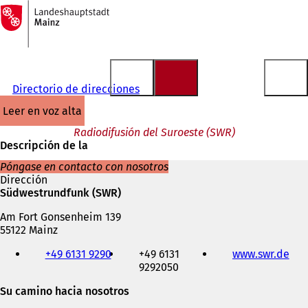
A
la
Saltar al contenido
página
de
inicio
Directorio de direcciones
leer en voz alta
Radiodifusión del Suroeste (SWR)
Descripción de la
Póngase en contacto con nosotros
Dirección
Südwestrundfunk (SWR)
Am Fort Gonsenheim 139
55122 Mainz
Teléfono,
+49 6131 9290
+49 6131
www.swr.de
(
fax
9292050
S
y
e
dirección
Su camino hacia nosotros
a
de
b