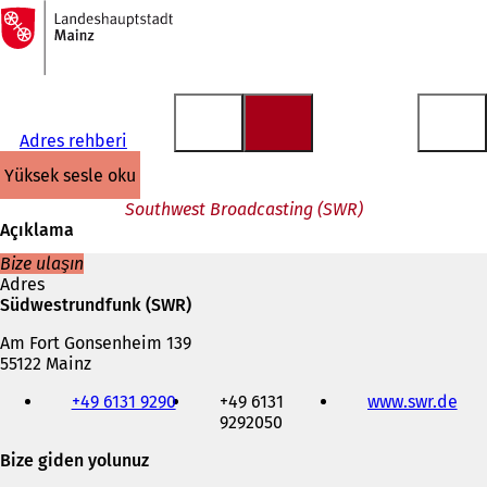
Ana
sayfaya
İçeriğe atla
Adres rehberi
yüksek sesle oku
Southwest Broadcasting (SWR)
Açıklama
Bize ulaşın
Adres
Südwestrundfunk (SWR)
Am Fort Gonsenheim 139
55122 Mainz
Telefon,
+49 6131 9290
+49 6131
www.swr.de
(
faks
9292050
Y
ve
e
e-
Bize giden yolunuz
n
posta
i