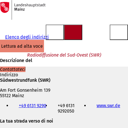
Alla
pagina
Vai al contenuto
iniziale
Elenco degli indirizzi
lettura ad alta voce
Radiodiffusione del Sud-Ovest (SWR)
Descrizione del
Contattateci
Indirizzo
Südwestrundfunk (SWR)
Am Fort Gonsenheim 139
55122 Mainz
Telefono,
+49 6131 9290
+49 6131
www.swr.de
(
fax
9292050
S
e
i
indirizzo
La tua strada verso di noi
a
e-
p