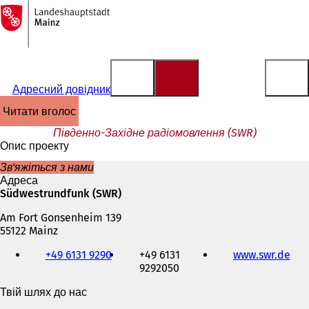
На
головну
Перейти до змісту
сторінку
Адресний довідник
читати вголос
Південно-Західне радіомовлення (SWR)
Опис проекту
Зв'яжіться з нами
Адреса
Südwestrundfunk (SWR)
Am Fort Gonsenheim 139
55122 Mainz
Телефон,
+49 6131 9290
+49 6131
www.swr.de
(
факс
9292050
В
та
і
адреса
Твій шлях до нас
д
електронної
к