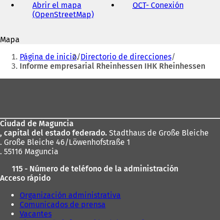
correo
Abrir el mapa
OCT
- Conexión
(
electrónico
(OpenStreetMap)
(
S
S
e
e
a
Mapa
a
b
Estás
b
r
Página de inicio
Directorio de direcciones
r
e
aquí:
Informe empresarial Rheinhessen IHK Rheinhessen
e
e
e
n
Zona
n
u
de
u
n
n
a
los
a
n
Ciudad de Maguncia
pies
n
u
, capital del estado federado.
Stadthaus de Große Bleiche
u
e
. Große Bleiche 46/Löwenhofstraße 1
e
v
. 55116 Maguncia
v
a
a
p
115 - Número de teléfono de la administración
p
e
Acceso rápido
e
s
s
t
Organización administrativa
t
a
Comunicados de prensa
a
ñ
Vacantes
ñ
a