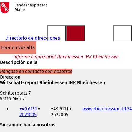
A
la
Saltar al contenido
página
de
inicio
Directorio de direcciones
leer en voz alta
Informe empresarial Rheinhessen IHK Rheinhessen
Descripción de la
Póngase en contacto con nosotros
Dirección
Wirtschaftsreport Rheinhessen IHK Rheinhessen
Schillerplatz 7
55116 Mainz
Teléfono,
+49 6131
+49 6131
www.rheinhessen.ihk24
fax
2621005
2622005
y
dirección
Su camino hacia nosotros
de