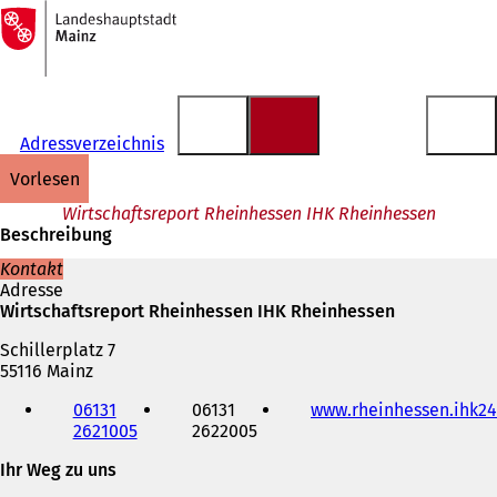
Zur
Startseite
Inhalt anspringen
Adressverzeichnis
vorlesen
Wirtschaftsreport Rheinhessen IHK Rheinhessen
Beschreibung
Kontakt
Adresse
Wirtschaftsreport Rheinhessen IHK Rheinhessen
Schillerplatz 7
55116 Mainz
Telefon,
06131
06131
www.rheinhessen.ihk24
Fax
2621005
2622005
und
E-
Ihr Weg zu uns
Mail-