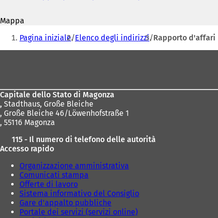
mail
S
i
Mappa
a
Siete
p
Pagina iniziale
Elenco degli indirizzi
Rapporto d'affar
r
qui:
e
Area
i
dei
n
u
piedi
n
Capitale dello Stato di Magonza
a
,
Stadthaus, Große Bleiche
n
, Große Bleiche 46/Löwenhofstraße 1
u
, 55116 Magonza
o
v
115 - Il numero di telefono delle autorità
a
Accesso rapido
s
c
Organizzazione amministrativa
h
Comunicati stampa
e
Offerte di lavoro
d
Sistema informativo del Consiglio
a
Gare d'appalto pubbliche
)
Portale dei servizi (servizi online)