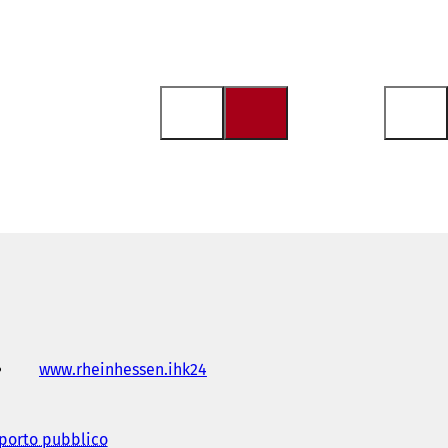
www.rheinhessen.ihk24
(
S
i
a
sporto pubblico
(
p