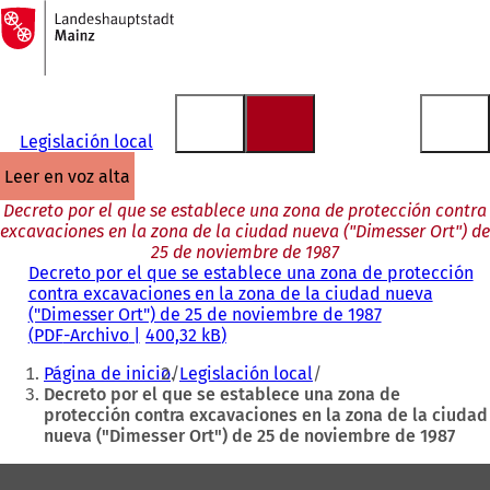
A
la
Saltar al contenido
página
de
inicio
Legislación local
leer en voz alta
Decreto por el que se establece una zona de protección contra
excavaciones en la zona de la ciudad nueva ("Dimesser Ort") de
25 de noviembre de 1987
Decreto por el que se establece una zona de protección
contra excavaciones en la zona de la ciudad nueva
("Dimesser Ort") de 25 de noviembre de 1987
PDF
-Archivo
400,32 kB
Estás
Página de inicio
Legislación local
aquí:
Decreto por el que se establece una zona de
protección contra excavaciones en la zona de la ciudad
nueva ("Dimesser Ort") de 25 de noviembre de 1987
Zona