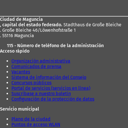
de
los
Ciudad de Maguncia
pies
, capital del estado federado.
Stadthaus de Große Bleiche
. Große Bleiche 46/Löwenhofstraße 1
. 55116 Maguncia
115 - Número de teléfono de la administración
Acceso rápido
Organización administrativa
Comunicados de prensa
Vacantes
Sistema de información del Consejo
Concursos públicos
Portal de servicios (servicios en línea)
Suscríbase a nuestro boletín
Configuración de la protección de datos
Servicio municipal
Plano de la ciudad
Puntos de acceso WLAN