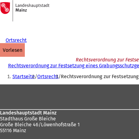
Zur
Startseite
Inhalt anspringen
Ortsrecht
vorlesen
Rechtsverordnung zur Festse
Rechtsverordnung zur Festsetzung eines Grabungsschutzgeb
Sie
Startseite
Ortsrecht
Rechtsverordnung zur Festsetzung 
befinden
Fußbereich
sich
hier:
Landeshauptstadt Mainz
Stadthaus Große Bleiche
Große Bleiche 46/Löwenhofstraße 1
55116 Mainz