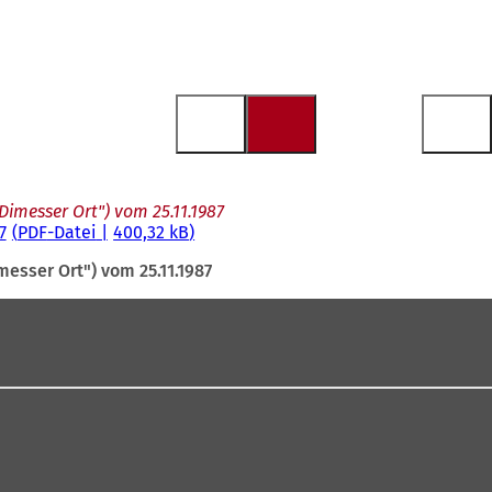
imesser Ort") vom 25.11.1987
7
PDF
-Datei
400,32 kB
esser Ort") vom 25.11.1987