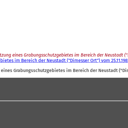
tzung eines Grabungsschutzgebietes im Bereich der Neustadt ("D
ietes im Bereich der Neustadt ("Dimesser Ort") vom 25.11.198
eines Grabungsschutzgebietes im Bereich der Neustadt ("Dim