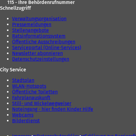
115 - Ihre Behördenrufnummer
Schnellzugriff
Verwaltungsorganisation
Pressemeldungen
Stellenangebote
Ratsinformationssystem
Öffentliche Ausschreibungen
Serviceportal (Online-Services)
Newsletter abonnieren
Datenschutzeinstellungen
City Service
Stadtplan
WLAN-Hotspots
Öffentliche Toiletten
Fahrplanauskunft
Still- und Wickelwegweiser
Noteingang - hier finden Kinder Hilfe
Webcams
Bilderdienst