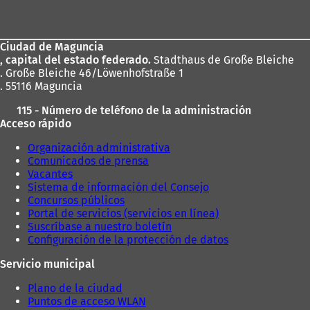
de
los
Ciudad de Maguncia
pies
, capital del estado federado.
Stadthaus de Große Bleiche
. Große Bleiche 46/Löwenhofstraße 1
. 55116 Maguncia
115 - Número de teléfono de la administración
Acceso rápido
Organización administrativa
Comunicados de prensa
Vacantes
Sistema de información del Consejo
Concursos públicos
Portal de servicios (servicios en línea)
Suscríbase a nuestro boletín
Configuración de la protección de datos
Servicio municipal
Plano de la ciudad
Puntos de acceso WLAN