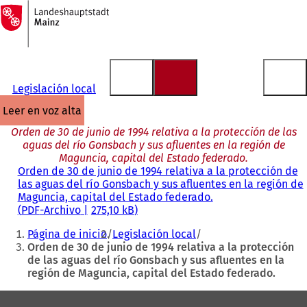
A
la
Saltar al contenido
página
de
inicio
Legislación local
leer en voz alta
Orden de 30 de junio de 1994 relativa a la protección de las
aguas del río Gonsbach y sus afluentes en la región de
Maguncia, capital del Estado federado.
Orden de 30 de junio de 1994 relativa a la protección de
las aguas del río Gonsbach y sus afluentes en la región de
Maguncia, capital del Estado federado.
PDF
-Archivo
275,10 kB
Estás
Página de inicio
Legislación local
aquí:
Orden de 30 de junio de 1994 relativa a la protección
de las aguas del río Gonsbach y sus afluentes en la
región de Maguncia, capital del Estado federado.
Zona