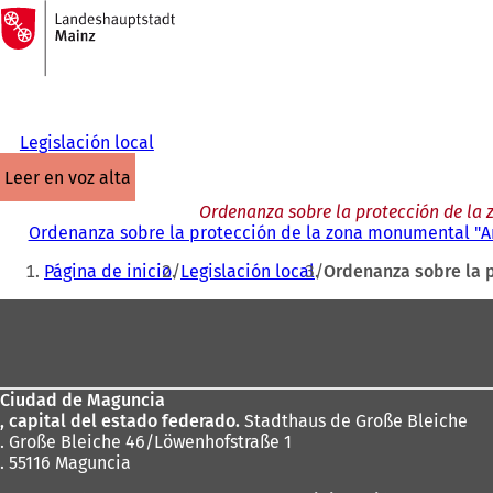
A
la
Saltar al contenido
página
de
inicio
Legislación local
leer en voz alta
Ordenanza sobre la protección de la 
Ordenanza sobre la protección de la zona monumental "Am
Estás
Página de inicio
Legislación local
Ordenanza sobre la p
aquí:
Zona
de
los
Ciudad de Maguncia
pies
, capital del estado federado.
Stadthaus de Große Bleiche
. Große Bleiche 46/Löwenhofstraße 1
. 55116 Maguncia