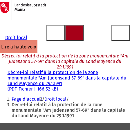
Vers
la
Accéder au contenu
page
d'accueil
Droit local
lire à haute voix
Décret-loi relatif à la protection de la zone monumentale "Am
Judensand 57-69" dans la capitale du Land Mayence du
29.1.1991
Décret-loi relatif à la protection de la zone
monumentale "Am Judensand 57-69" dans la capitale du
Land Mayence du 29.1.1991
PDF
-Fichier
166,52 kB
Vous
Page d'accueil
Droit local
êtes
Décret-loi relatif à la protection de la zone
monumentale "Am Judensand 57-69" dans la capitale
ici
du Land Mayence du 29.1.1991
:
Pied