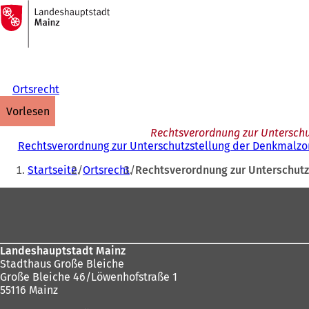
Zur
Startseite
Inhalt anspringen
Ortsrecht
vorlesen
Rechtsverordnung zur Unterschu
Rechtsverordnung zur Unterschutzstellung der Denkmalzon
Sie
Startseite
Ortsrecht
Rechtsverordnung zur Unterschutz
befinden
Fußbereich
sich
hier:
Landeshauptstadt Mainz
Stadthaus Große Bleiche
Große Bleiche 46/Löwenhofstraße 1
55116 Mainz