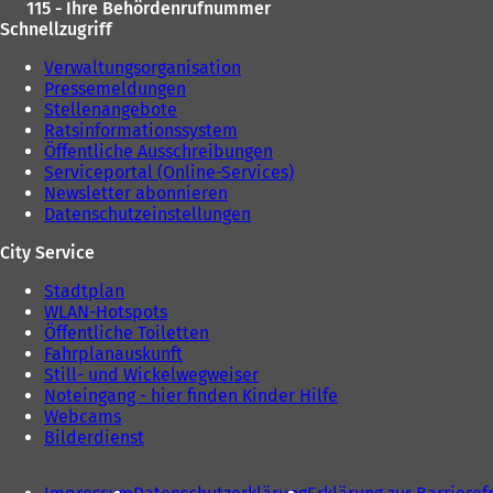
115 - Ihre Behördenrufnummer
Schnellzugriff
Verwaltungsorganisation
Pressemeldungen
Stellenangebote
Ratsinformationssystem
Öffentliche Ausschreibungen
Serviceportal (Online-Services)
Newsletter abonnieren
Datenschutzeinstellungen
City Service
Stadtplan
WLAN-Hotspots
Öffentliche Toiletten
Fahrplanauskunft
Still- und Wickelwegweiser
Noteingang - hier finden Kinder Hilfe
Webcams
Bilderdienst