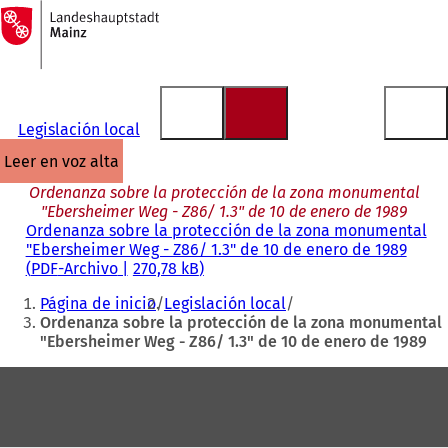
A
la
Saltar al contenido
página
de
inicio
Legislación local
leer en voz alta
Ordenanza sobre la protección de la zona monumental
"Ebersheimer Weg - Z86/ 1.3" de 10 de enero de 1989
Ordenanza sobre la protección de la zona monumental
"Ebersheimer Weg - Z86/ 1.3" de 10 de enero de 1989
PDF
-Archivo
270,78 kB
Estás
Página de inicio
Legislación local
aquí:
Ordenanza sobre la protección de la zona monumental
"Ebersheimer Weg - Z86/ 1.3" de 10 de enero de 1989
Zona
de
los