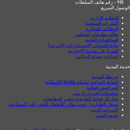
115 - رقم هاتف السلطات
الوصول السريع
التنظيم الإداري
النشرات الصحفية
الوظائف الشاغرة
نظام معلومات المجلس
المناقصات العامة
بوابة الخدمات (الخدمات عبر الإنترنت)
اشترك في نشرتنا الإخبارية
إعدادات حماية البيانات
خدمة المدينة
خريطة المدينة
النقاط الساخنة لشبكة WLAN اللاسلكية
المراحيض العامة
معلومات الجدول الزمني
دليل الرضاعة الطبيعية وتغيير الحفاضات
مدخل الطوارئ - حيث يمكن للأطفال العثور على المساعدة
كاميرات الويب
خدمة الصور