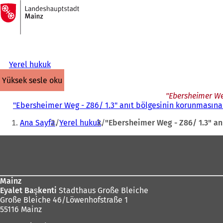
Ana
sayfaya
İçeriğe atla
Yerel hukuk
yüksek sesle oku
"Ebersheimer Weg
"Ebersheimer Weg - Z86/ 1.3" anıt bölgesinin korunmasına i
Buradasınız:
Ana Sayfa
Yerel hukuk
"Ebersheimer Weg - Z86/ 1.3" anı
Ayak
bölgesi
Mainz
Eyalet Başkenti
Stadthaus Große Bleiche
Große Bleiche 46/Löwenhofstraße 1
55116 Mainz