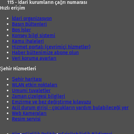
115 - İdari kurumların çağrı numarası
Hızlı erişim
İdari organizasyon
Basın Bültenleri
Boş İşler
Konsey bilgi sistemi
Kamu ihaleleri
Hizmet portalı (çevrimiçi hizmetler)
Haber bültenimize abone olun
Veri koruma ayarları
Şehir Hizmetleri
Şehir haritası
WLAN etkin noktaları
Umumi tuvaletler
Zaman çizelgesi bilgileri
Emzirme ve bez değiştirme kılavuzu
Acil durum girişi - çocukların yardım bulabileceği yer
Web Kameraları
Resim servisi