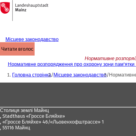
На
головну
Перейти до змісту
сторінку
Місцеве законодавство
читати вголос
Нормативне розпорядже
Нормативне розпорядження про охорону зони пам'ятки "Еб
Ти
Головна сторінка
Місцеве законодавство
Нормативне 
тут:
Зона
для
ніг
Столиця землі Майнц
,
Stadthaus «Гроссе Бляйхе»
, «Гроссе Бляйхе» 46/«Льовенхофштрассе» 1
, 55116 Майнц