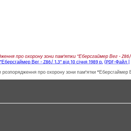
ння про охорону зони пам'ятки "Еберсгаймер Вег - Z86/ 1.3
ерсгаймер Вег - Z86/ 1.3" від 10 січня 1989 р.
PDF
-Файл
розпорядження про охорону зони пам'ятки "Еберсгаймер Вег 