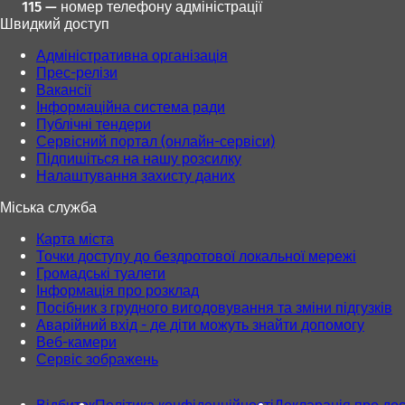
115 — номер телефону адміністрації
Швидкий доступ
Адміністративна організація
Прес-релізи
Вакансії
Інформаційна система ради
Публічні тендери
Сервісний портал (онлайн-сервіси)
Підпишіться на нашу розсилку
Налаштування захисту даних
Міська служба
Карта міста
Точки доступу до бездротової локальної мережі
Громадські туалети
Інформація про розклад
Посібник з грудного вигодовування та зміни підгузків
Аварійний вхід - де діти можуть знайти допомогу
Веб-камери
Сервіс зображень