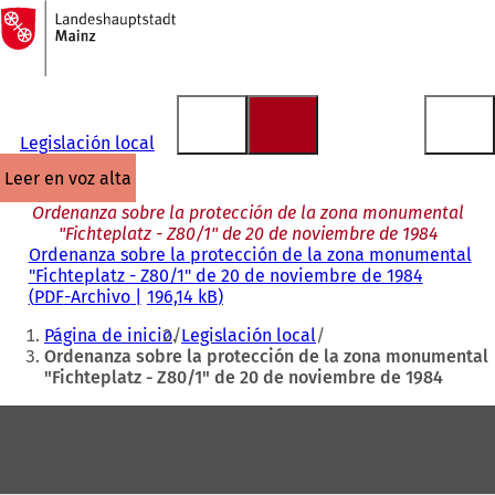
A
la
Saltar al contenido
página
de
inicio
Legislación local
leer en voz alta
Ordenanza sobre la protección de la zona monumental
"Fichteplatz - Z80/1" de 20 de noviembre de 1984
Ordenanza sobre la protección de la zona monumental
"Fichteplatz - Z80/1" de 20 de noviembre de 1984
PDF
-Archivo
196,14 kB
Estás
Página de inicio
Legislación local
aquí:
Ordenanza sobre la protección de la zona monumental
"Fichteplatz - Z80/1" de 20 de noviembre de 1984
Zona
de
los