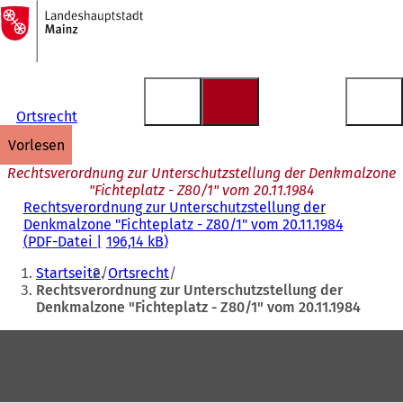
Zur
Startseite
Inhalt anspringen
Ortsrecht
vorlesen
Rechtsverordnung zur Unterschutzstellung der Denkmalzone
"Fichteplatz - Z80/1" vom 20.11.1984
Rechtsverordnung zur Unterschutzstellung der
Denkmalzone "Fichteplatz - Z80/1" vom 20.11.1984
PDF
-Datei
196,14 kB
Sie
Startseite
Ortsrecht
befinden
Rechtsverordnung zur Unterschutzstellung der
Denkmalzone "Fichteplatz - Z80/1" vom 20.11.1984
sich
hier:
Fußbereich