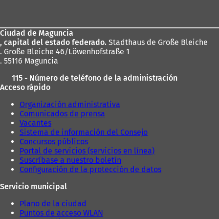
de
los
Ciudad de Maguncia
pies
, capital del estado federado.
Stadthaus de Große Bleiche
. Große Bleiche 46/Löwenhofstraße 1
. 55116 Maguncia
115 - Número de teléfono de la administración
Acceso rápido
Organización administrativa
Comunicados de prensa
Vacantes
Sistema de información del Consejo
Concursos públicos
Portal de servicios (servicios en línea)
Suscríbase a nuestro boletín
Configuración de la protección de datos
Servicio municipal
Plano de la ciudad
Puntos de acceso WLAN