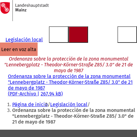
A
la
Saltar al contenido
página
de
inicio
Legislación local
leer en voz alta
Ordenanza sobre la protección de la zona monumental
"Lennebergplatz - Theodor-Körner-Straße Z85/ 3.0" de 21 de
mayo de 1987
Ordenanza sobre la protección de la zona monumental
"Lennebergplatz - Theodor-Körner-Straße Z85/ 3.0" de 21
de mayo de 1987
PDF
-Archivo
267,94 kB
Estás
Página de inicio
Legislación local
aquí:
Ordenanza sobre la protección de la zona monumental
"Lennebergplatz - Theodor-Körner-Straße Z85/ 3.0" de
21 de mayo de 1987
Zona