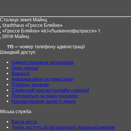
для
ніг
Столиця землі Майнц
,
Stadthaus «Гроссе Бляйхе»
, «Гроссе Бляйхе» 46/«Льовенхофштрассе» 1
, 55116 Майнц
115 — номер телефону адміністрації
Швидкий доступ
Адміністративна організація
Прес-релізи
Вакансії
Інформаційна система ради
Публічні тендери
Сервісний портал (онлайн-сервіси)
Підпишіться на нашу розсилку
Налаштування захисту даних
Міська служба
Карта міста
Точки доступу до бездротової локальної мережі