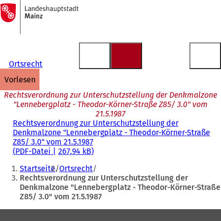
Zur
Startseite
Inhalt anspringen
Ortsrecht
vorlesen
Rechtsverordnung zur Unterschutzstellung der Denkmalzone
"Lennebergplatz - Theodor-Körner-Straße Z85/ 3.0" vom
21.5.1987
Rechtsverordnung zur Unterschutzstellung der
Denkmalzone "Lennebergplatz - Theodor-Körner-Straße
Z85/ 3.0" vom 21.5.1987
PDF
-Datei
267,94 kB
Sie
Startseite
Ortsrecht
befinden
Rechtsverordnung zur Unterschutzstellung der
Denkmalzone "Lennebergplatz - Theodor-Körner-Straße
sich
Z85/ 3.0" vom 21.5.1987
hier:
Fußbereich