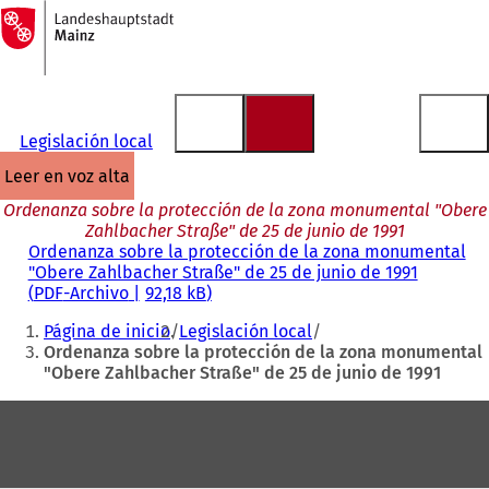
A
la
Saltar al contenido
página
de
inicio
Legislación local
leer en voz alta
Ordenanza sobre la protección de la zona monumental "Obere
Zahlbacher Straße" de 25 de junio de 1991
Ordenanza sobre la protección de la zona monumental
"Obere Zahlbacher Straße" de 25 de junio de 1991
PDF
-Archivo
92,18 kB
Estás
Página de inicio
Legislación local
aquí:
Ordenanza sobre la protección de la zona monumental
"Obere Zahlbacher Straße" de 25 de junio de 1991
Zona
de
los