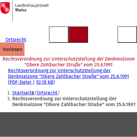
Zur
Startseite
Inhalt anspringen
Ortsrecht
vorlesen
Rechtsverordnung zur Unterschutzstellung der Denkmalzone
"Obere Zahlbacher Straße" vom 25.6.1991
Rechtsverordnung zur Unterschutzstellung der
Denkmalzone "Obere Zahlbacher Straße" vom 25.6.1991
PDF
-Datei
92,18 kB
Sie
Startseite
Ortsrecht
befinden
Rechtsverordnung zur Unterschutzstellung der
Denkmalzone "Obere Zahlbacher Straße" vom 25.6.1991
sich
hier:
Fußbereich