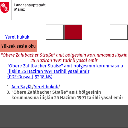
Ana
sayfaya
İçeriğe atla
Yerel hukuk
yüksek sesle oku
"Obere Zahlbacher Straße" anıt bölgesinin korunmasına ilişkin
25 Haziran 1991 tarihli yasal emir
"Obere Zahlbacher Straße" anıt bölgesinin korunmasına
ilişkin 25 Haziran 1991 tarihli yasal emir
PDF
-Dosya
92,18 kB
Buradasınız:
Ana Sayfa
Yerel hukuk
"Obere Zahlbacher Straße" anıt bölgesinin
korunmasına ilişkin 25 Haziran 1991 tarihli yasal emir
Ayak
bölgesi