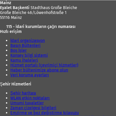
Mainz
Eyalet Başkenti
Stadthaus Große Bleiche
Große Bleiche 46/Löwenhofstraße 1
55116 Mainz
115 - İdari kurumların çağrı numarası
Hızlı erişim
İdari organizasyon
Basın Bültenleri
Boş İşler
Konsey bilgi sistemi
Kamu ihaleleri
Hizmet portalı (çevrimiçi hizmetler)
Haber bültenimize abone olun
Veri koruma ayarları
Şehir Hizmetleri
Şehir haritası
WLAN etkin noktaları
Umumi tuvaletler
Zaman çizelgesi bilgileri
Emzirme ve bez değiştirme kılavuzu