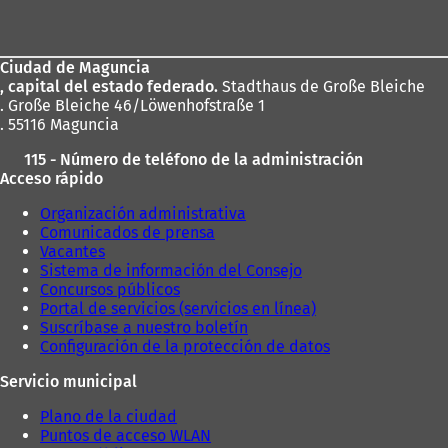
de
los
Ciudad de Maguncia
pies
, capital del estado federado.
Stadthaus de Große Bleiche
. Große Bleiche 46/Löwenhofstraße 1
. 55116 Maguncia
115 - Número de teléfono de la administración
Acceso rápido
Organización administrativa
Comunicados de prensa
Vacantes
Sistema de información del Consejo
Concursos públicos
Portal de servicios (servicios en línea)
Suscríbase a nuestro boletín
Configuración de la protección de datos
Servicio municipal
Plano de la ciudad
Puntos de acceso WLAN