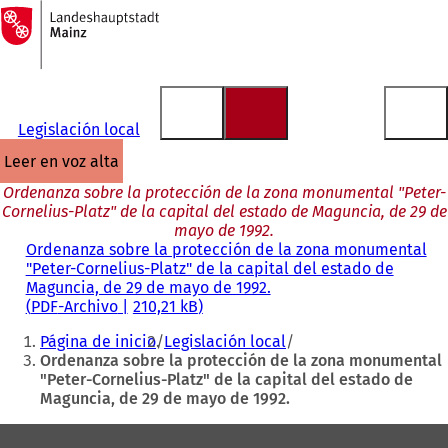
A
la
Saltar al contenido
página
de
inicio
Legislación local
leer en voz alta
Ordenanza sobre la protección de la zona monumental "Peter-
Cornelius-Platz" de la capital del estado de Maguncia, de 29 de
mayo de 1992.
Ordenanza sobre la protección de la zona monumental
"Peter-Cornelius-Platz" de la capital del estado de
Maguncia, de 29 de mayo de 1992.
PDF
-Archivo
210,21 kB
Estás
Página de inicio
Legislación local
aquí:
Ordenanza sobre la protección de la zona monumental
"Peter-Cornelius-Platz" de la capital del estado de
Maguncia, de 29 de mayo de 1992.
Zona