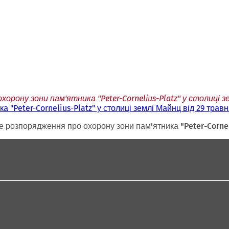
орону зони пам'ятника "Peter-Cornelius-Platz" у столиці зе
"Peter-Cornelius-Platz" у столиці землі Майнц від 29 травн
 розпорядження про охорону зони пам'ятника "Peter-Corneliu