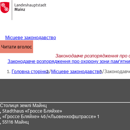
На
головну
Перейти до змісту
сторінку
Місцеве законодавство
читати вголос
Законодавче розпорядження про ох
Законодавче розпорядження про охорону зони пам'ятника 
Ти
Головна сторінка
Місцеве законодавство
Законодавче
тут:
Зона
для
ніг
Столиця землі Майнц
,
Stadthaus «Гроссе Бляйхе»
, «Гроссе Бляйхе» 46/«Льовенхофштрассе» 1
, 55116 Майнц