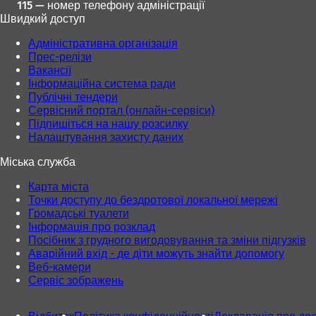
115 — номер телефону адміністрації
Швидкий доступ
Адміністративна організація
Прес-релізи
Вакансії
Інформаційна система ради
Публічні тендери
Сервісний портал (онлайн-сервіси)
Підпишіться на нашу розсилку
Налаштування захисту даних
Міська служба
Карта міста
Точки доступу до бездротової локальної мережі
Громадські туалети
Інформація про розклад
Посібник з грудного вигодовування та зміни підгузків
Аварійний вхід - де діти можуть знайти допомогу
Веб-камери
Сервіс зображень