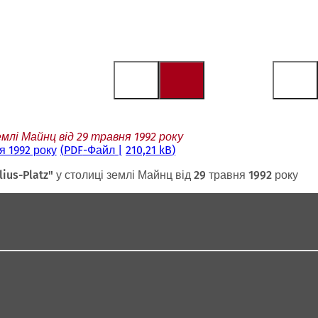
млі Майнц від 29 травня 1992 року
я 1992 року
PDF
-Файл
210,21 kB
s-Platz" у столиці землі Майнц від 29 травня 1992 року