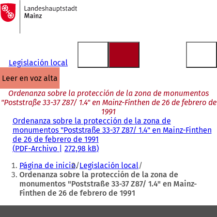
A
la
Saltar al contenido
página
de
inicio
Legislación local
leer en voz alta
Ordenanza sobre la protección de la zona de monumentos
"Poststraße 33-37 Z87/ 1.4" en Mainz-Finthen de 26 de febrero de
1991
Ordenanza sobre la protección de la zona de
monumentos "Poststraße 33-37 Z87/ 1.4" en Mainz-Finthen
de 26 de febrero de 1991
PDF
-Archivo
272,98 kB
Estás
Página de inicio
Legislación local
aquí:
Ordenanza sobre la protección de la zona de
monumentos "Poststraße 33-37 Z87/ 1.4" en Mainz-
Finthen de 26 de febrero de 1991
Zona