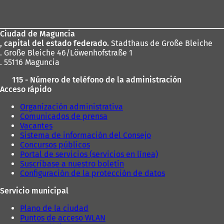
de
los
Ciudad de Maguncia
pies
, capital del estado federado.
Stadthaus de Große Bleiche
. Große Bleiche 46/Löwenhofstraße 1
. 55116 Maguncia
115 - Número de teléfono de la administración
Acceso rápido
Organización administrativa
Comunicados de prensa
Vacantes
Sistema de información del Consejo
Concursos públicos
Portal de servicios (servicios en línea)
Suscríbase a nuestro boletín
Configuración de la protección de datos
Servicio municipal
Plano de la ciudad
Puntos de acceso WLAN