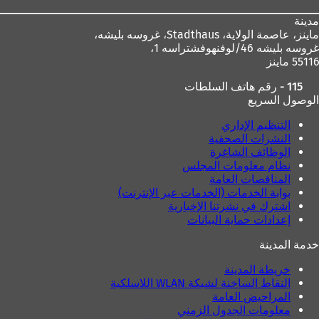
مدينة
ماينز، عاصمة الولاية،
Stadthaus، غروسه بليشه،
غروسه بليشه 46/لوفنهوفشتراسه 1،
55116 ماينز
115 - رقم هاتف السلطات
الوصول السريع
التنظيم الإداري
النشرات الصحفية
الوظائف الشاغرة
نظام معلومات المجلس
المناقصات العامة
بوابة الخدمات (الخدمات عبر الإنترنت)
اشترك في نشرتنا الإخبارية
إعدادات حماية البيانات
خدمة المدينة
خريطة المدينة
النقاط الساخنة لشبكة WLAN اللاسلكية
المراحيض العامة
معلومات الجدول الزمني