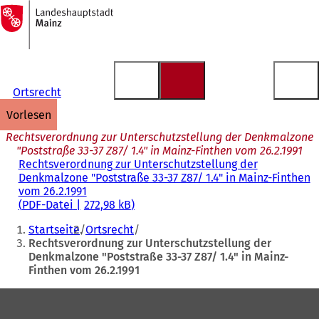
Zur
Startseite
Inhalt anspringen
Ortsrecht
vorlesen
Rechtsverordnung zur Unterschutzstellung der Denkmalzone
"Poststraße 33-37 Z87/ 1.4" in Mainz-Finthen vom 26.2.1991
Rechtsverordnung zur Unterschutzstellung der
Denkmalzone "Poststraße 33-37 Z87/ 1.4" in Mainz-Finthen
vom 26.2.1991
PDF
-Datei
272,98 kB
Sie
Startseite
Ortsrecht
befinden
Rechtsverordnung zur Unterschutzstellung der
Denkmalzone "Poststraße 33-37 Z87/ 1.4" in Mainz-
sich
Finthen vom 26.2.1991
hier:
Fußbereich